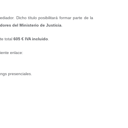
diador. Dicho título posibilitará formar parte de la
ores del Ministerio de Justicia
.
te total
605 € IVA incluido
.
iente enlace:
ings presenciales.