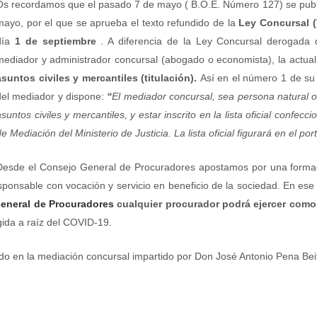
Os recordamos que el pasado 7 de mayo ( B.O.E. Número 127) se publ
mayo, por el que se aprueba el texto refundido de la
Ley Concursal 
día
1 de septiembre
. A diferencia de la Ley Concursal derogada q
mediador y administrador concursal (abogado o economista), la actual 
asuntos civiles y mercantiles (titulación).
Así en el número 1 de su 
del mediador y dispone:
“
El mediador concursal, sea persona natural o
asuntos civiles y mercantiles, y estar inscrito en la lista oficial confe
e Mediación del Ministerio de Justicia. La lista oficial figurará en el po
Desde el Consejo General de Procuradores apostamos por una formaci
esponsable con vocación y servicio en beneficio de la sociedad. En es
General de Procuradores
cualquier procurador podrá ejercer com
gida a raíz del COVID-19.
do en la mediación concursal impartido por Don José Antonio Pena Beit