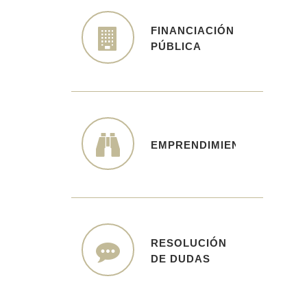
FINANCIACIÓN
FINANCIACIÓN
PÚBLICA
PÚBLICA
EMPRENDIMIENTO
EMPRENDIMIENTO
RESOLUCIÓN DE
RESOLUCIÓN
DE DUDAS
DUDAS