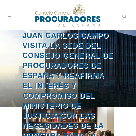
JUAN CARLOS CAMPO
VISITA LA SEDE DEL
CONSEJO GENERAL DE
PROCURADORES DE
ESPAÑA Y REAFIRMA
EL INTERÉS Y
COMPROMISO DEL
MINISTERIO DE
JUSTICIA CON LAS
NECESIDADES DE LA
PROCURA PARA LA