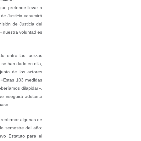
 que pretende llevar a
 de Justicia «asumirá
sión de Justicia del
 «nuestra voluntad es
do entre las fuerzas
e se han dado en ella,
junto de los actores
n. «Estas 103 medidas
beríamos dilapidar».
ue «seguirá adelante
nas».
reafirmar algunas de
do semestre del año:
evo Estatuto para el