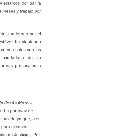
ni estamos por dar la
s meses y trabajo por
bate, moderado por el
Estévez ha planteado
 como cuáles son las
ón ciudadana de su
eformas procesales a
ía Jesús Moro –
o
.
La portavoz de
desolada ya que, a su
 para alcanzar
ión de Justicia». Por