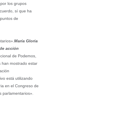
por los grupos
acuerdo, sí que ha
 puntos de
tarios».
María Gloria
 de acción
tucional de Podemos,
os han mostrado estar
ación
vo está utilizando
ria en el Congreso de
os parlamentarios».