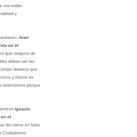
ia «no están
ialidad y
estario».
Juan
sta en el
rmó que ninguno de
áles deben ser las
, Campo destacó que
nicos y físicos es
 no avanzamos porque
uentro
«.
Ignacio
 en el
r del cierre en falso
 de Ciudadanos