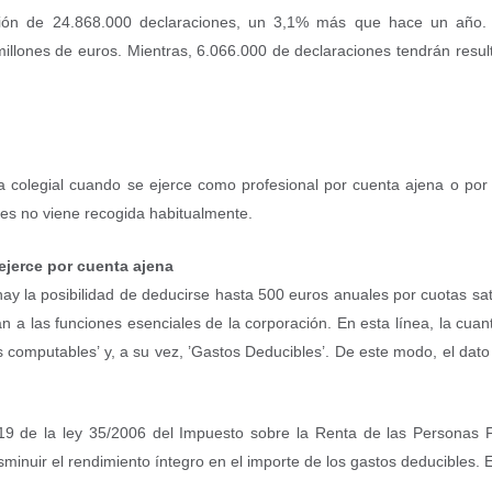
tación de 24.868.000 declaraciones, un 3,1% más que hace un año
llones de euros. Mientras, 6.066.000 de declaraciones tendrán resul
ta colegial cuando se ejerce como profesional por cuenta ajena o po
ues no viene recogida habitualmente.
jerce por cuenta ajena
ay la posibilidad de deducirse hasta 500 euros anuales por cuotas sat
tan a las funciones esenciales de la corporación. En esta línea, la cua
os computables’ y, a su vez, ’Gastos Deducibles’. De este modo, el dato
 19 de la ley 35/2006 del Impuesto sobre la Renta de las Personas 
sminuir el rendimiento íntegro en el importe de los gastos deducibles. E