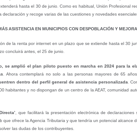
extenderá hasta el 30 de junio. Como es habitual, Unión Profesional re
la declaración y recoge varias de las cuestiones y novedades esenciale
MÁS ASISTENCIA EN MUNICIPIOS CON DESPOBLACIÓN Y MEJORA
ón de la renta por internet en un plazo que se extiende hasta el 30 jun
zo concluirá antes, el 25 de junio.
, se amplió el plan piloto puesto en marcha en 2024 para la el
as
. Ahora contemplará no solo a las personas mayores de 65 año
uentren dentro del perfil general de asistencia personalizada
. Co
000 habitantes y no dispongan de un centro de la AEAT, comunidad au
Directa’
, que facilitará la presentación electrónica de declaraciones 
 que ofrece la Agencia Tributaria y que tendría un potencial alcance d
solver las dudas de los contribuyentes.