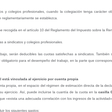
tos y colegios profesionales, cuando la colegiación tenga carácter ob
que reglamentariamente se establezca.
ne recogida en el artículo 10 del Reglamento del Impuesto sobre la Ren
as a sindicatos y colegios profesionales.
abajo, serán deducibles las cuotas satisfechas a sindicatos. También 
 obligatorio para el desempeño del trabajo, en la parte que correspond
l está vinculada al ejercicio por cuenta propia
nta propia, en el espacio del régimen de estimación directa de la decla
u ejercicio. Así, puede incluirse la cuantía de la cuota en la
casilla 
 que «exista una adecuada correlación con los ingresos de la actividad
uir los siguientes gastos: