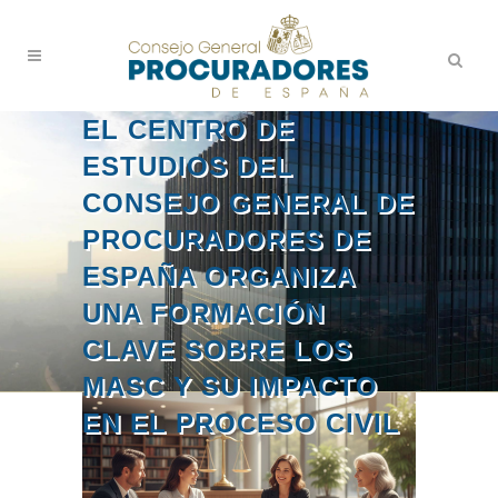
EL CENTRO DE
ESTUDIOS DEL
CONSEJO GENERAL DE
PROCURADORES DE
ESPAÑA ORGANIZA
UNA FORMACIÓN
CLAVE SOBRE LOS
MASC Y SU IMPACTO
EN EL PROCESO CIVIL