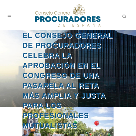
EL CONSEJO GENERAL
DE PROCURADORES
CELEBRA LA
APROBACIÓN EN EL
CONGRESO DE UNA
PASARELA AL RETA
MÁS AMPLIA Y JUSTA
PARA LOS
PROFESIONALES
MUTUALISTAS