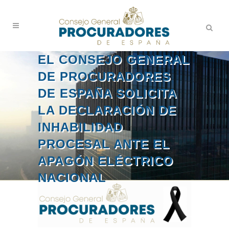
EL CONSEJO GENERAL
DE PROCURADORES
DE ESPAÑA SOLICITA
LA DECLARACIÓN DE
INHABILIDAD
PROCESAL ANTE EL
APAGÓN ELÉCTRICO
NACIONAL