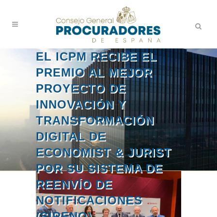
EL ICPM RECIBE EL
PREMIO AL MEJOR
PROYECTO DE
INNOVACIÓN Y
TRANSFORMACIÓN
DIGITAL DE
ECONOMIST & JURIST
POR SU SISTEMA DE
REENVÍO DE
NOTIFICACIONES
(SIRENO)