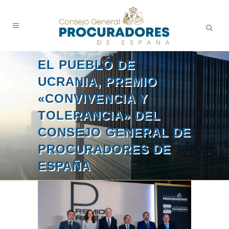
EL PUEBLO DE
UCRANIA, PREMIO
«CONVIVENCIA Y
TOLERANCIA» DEL
CONSEJO GENERAL DE
PROCURADORES DE
ESPAÑA