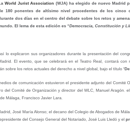
La
World Jurist Association
(WJA) ha elegido de nuevo Madrid pa
de 180 ponentes de altísimo nivel procedentes de los cinco co
durante dos días en el centro del debate sobre los retos y amena
mundo. El lema de esta edición es “
Democracia, Constitución y Li
Así lo explicaron sus organizadores durante la presentación del cong
Madrid. El evento, que se celebrará en el Teatro Real, contará co
n sobre los retos actuales del derecho a nivel global, bajo el título
‘De
 medios de comunicación estuvieron el presidente adjunto del Comité
ro del Comité de Organización y director del WLC, Manuel Aragón. 
de Málaga, Francisco Javier Lara.
drid, José María Alonso; el decano del Colegio de Abogados de Málag
epresidente del Consejo General del Notariado, José Luis Lledó y el
pr