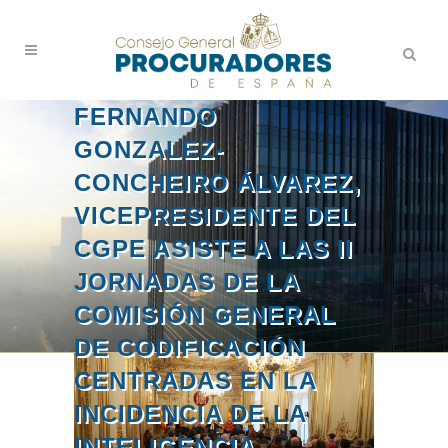
FERNANDO
GONZALEZ-
CONCHEIRO ÁLVAREZ,
VICEPRESIDENTE DEL
CGPE ASISTE A LAS II
JORNADAS DE LA
COMISIÓN GENERAL
DE CODIFICACIÓN
CENTRADAS EN LA
INCIDENCIA DE LA
INTELIGENCIA