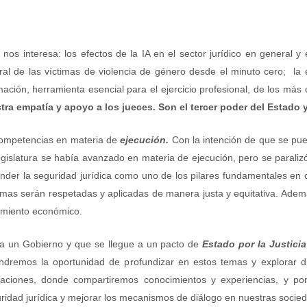
os interesa: los efectos de la IA en el sector jurídico en general y en
egral de las víctimas de violencia de género desde el minuto cero; l
mación, herramienta esencial para el ejercicio profesional, de los m
stra empatía y apoyo a los jueces. Son el tercer poder del Estado 
 competencias en materia de
ejecución.
Con la intención de que se pue
egislatura se había avanzado en materia de ejecución, pero se parali
nder la seguridad jurídica como uno de los pilares fundamentales en 
mas serán respetadas y aplicadas de manera justa y equitativa. Ademá
cimiento económico.
a un Gobierno y que se llegue a un pacto de
Estado por la Justicia
endremos la oportunidad de profundizar en estos temas y explorar 
aciones, donde compartiremos conocimientos y experiencias, y p
guridad jurídica y mejorar los mecanismos de diálogo en nuestras socie