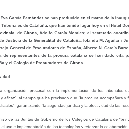
y Eva García Fernández se han producido en el marco de la inaugu
 Tribunales de Cataluña, que han tenido lugar hoy en el Hotel D
rovincial de Girona, Adolfo García Morales; el secretario coord
 de Justicia de la Generalitat de Cataluña, Iolanda M. Aguilar i J
Consejo General de Procuradores de España, Alberto N. García Barr
a de representantes de la procura catalana se han dado cita p
ña y el Colegio de Procuradores de Girona.
ividad
 organización procesal con la implementación de los tribunales de in
 y eficaz”, al tiempo que ha precisado que “la procura acompañará y fa
diciales”, garantizando “la seguridad jurídica y la efectividad de las res
o de las Juntas de Gobierno de los Colegios de Cataluña de “brindar
 el uso e implementación de las tecnologías y reforzar la colaboración c