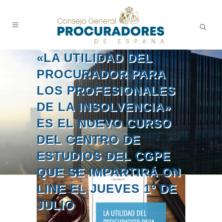
«LA UTILIDAD DEL
PROCURADOR PARA
LOS PROFESIONALES
DE LA INSOLVENCIA»
ES EL NUEVO CURSO
DEL CENTRO DE
ESTUDIOS DEL CGPE
QUE SE IMPARTIRÁ ON
LINE EL JUEVES 1º DE
JULIO