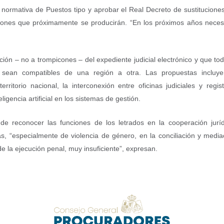
a normativa de Puestos tipo y aprobar el Real Decreto de sustitucione
ciones que próximamente se producirán. “En los próximos años nece
ión – no a trompicones – del expediente judicial electrónico y que toda
e sean compatibles de una región a otra. Las propuestas incluyen
erritorio nacional, la interconexión entre oficinas judiciales y reg
igencia artificial en los sistemas de gestión.
e reconocer las funciones de los letrados en la cooperación jurídi
as, “especialmente de violencia de género, en la conciliación y medi
de la ejecución penal, muy insuficiente”, expresan.