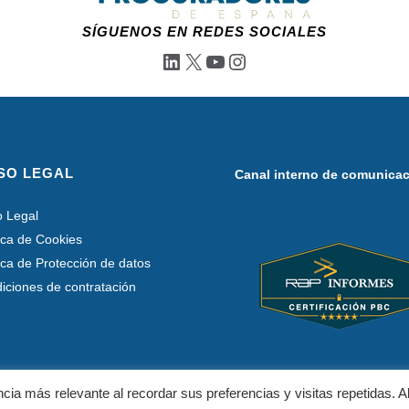
SÍGUENOS EN REDES SOCIALES
LinkedIn
X
YouTube
Instagram
SO LEGAL
Canal interno de comunica
o Legal
tica de Cookies
tica de Protección de datos
iciones de contratación
ncia más relevante al recordar sus preferencias y visitas repetidas. A
© Consejo General de Procuradores de España, 2026