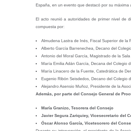
España, en un evento que destacó por su máxima af
El acto reunió a autoridades de primer nivel de d
compuesta por:
Almudena Lastra de Inés, Fiscal Superior de la
Alberto García Barrenechea, Decano del Colegi
Antonio del Moral García, Magistrado de la Sala
María Emilia Adán García, Decana del Colegio 
María Linacero de la Fuente, Catedrática de De
Eugenio Ribón Seisdedos, Decano del Colegio 
Alejandro Asensio Muñoz, Presidente de la Asoc
Además, por parte del Consejo General de Procu
María Granizo, Tesorera del Consejo
Javier Segura Zariquiey, Vicesecretario del
Óscar Alonso García, Vicetesorero del Conse
Durante su intervención, el presidente de la Asoc