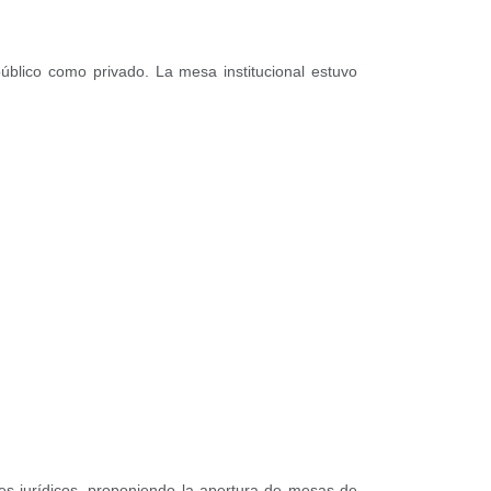
público como privado. La mesa institucional estuvo
res jurídicos, proponiendo la apertura de mesas de