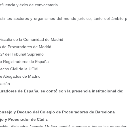
luencia y éxito de convocatoria.
istintos sectores y organismos del mundo jurídico, tanto del ámbito 
 Fiscalía de la Comunidad de Madrid
o de Procuradores de Madrid
 2ª del Tribunal Supremo
de Registradores de España
recho Civil de la UCM
de Abogados de Madrid
iación
radores de España, se contó con la presencia institucional de:
 Consejo y Decano del Colegio de Procuradores de Barcelona
jo y Procurador de Cádiz
iación, Alejandro Asensio Muñoz, tendió puentes a todos los operado