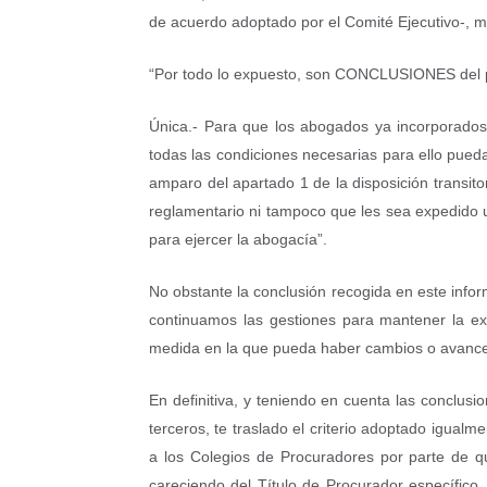
de acuerdo adoptado por el Comité Ejecutivo-, m
“Por todo lo expuesto, son CONCLUSIONES del pr
Única.- Para que los abogados ya incorporados
todas las condiciones necesarias para ello pued
amparo del apartado 1 de la disposición transito
reglamentario ni tampoco que les sea expedido un
para ejercer la abogacía”.
No obstante la conclusión recogida en este info
continuamos las gestiones para mantener la ex
medida en la que pueda haber cambios o avances
En definitiva, y teniendo en cuenta las conclusio
terceros, te traslado el criterio adoptado igualm
a los Colegios de Procuradores por parte de q
careciendo del Título de Procurador específico, 