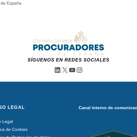
s de España
SÍGUENOS EN REDES SOCIALES
LinkedIn
X
YouTube
Instagram
SO LEGAL
Canal interno de comunica
o Legal
tica de Cookies