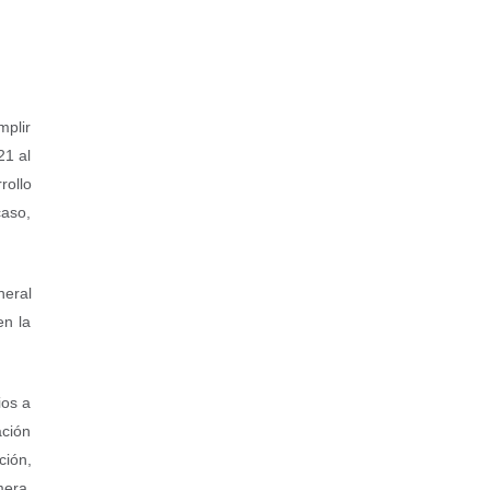
mplir
21 al
rollo
caso,
neral
en la
ios a
ación
ción,
mera,