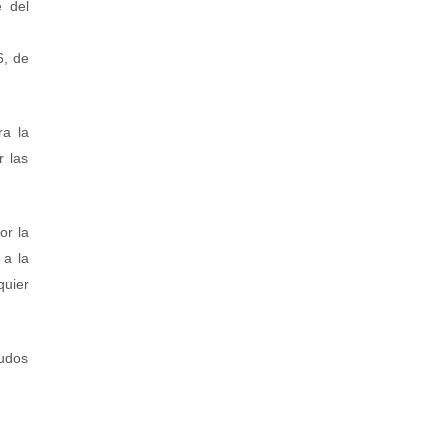
e del
6, de
ra la
r las
or la
 a la
quier
ludos