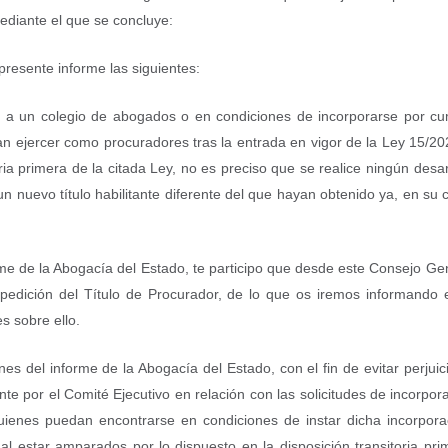
ediante el que se concluye:
esente informe las siguientes:
 a un colegio de abogados o en condiciones de incorporarse por cu
an ejercer como procuradores tras la entrada en vigor de la Ley 15/20
ria primera de la citada Ley, no es preciso que se realice ningún desar
 nuevo título habilitante diferente del que hayan obtenido ya, en su 
rme de la Abogacía del Estado, te participo que desde este Consejo Ge
pedición del Título de Procurador, de lo que os iremos informando 
 sobre ello.
nes del informe de la Abogacía del Estado, con el fin de evitar perjuic
ente por el Comité Ejecutivo en relación con las solicitudes de incorpor
uienes puedan encontrarse en condiciones de instar dicha incorpora
al estar amparados por lo dispuesto en la disposición transitoria pri