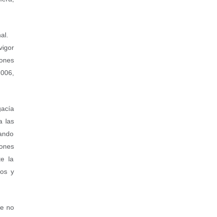
al.
vigor
iones
2006,
gacía
a las
tando
iones
e la
tos y
de no