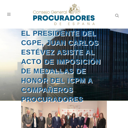
EL PRESIDENTE DEL
CGPE, JUAN CARLOS
ESTÉVEZ ASISTE AL
ACTO DE IMPOSICIÓN
DE MEDALLAS DE
HONOR DEL ICPM A
COMPAÑEROS
PROCURADORES