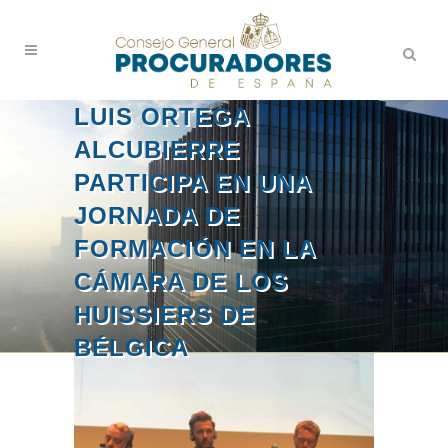
LUIS ORTEGA
ALCUBIERRE
PARTICIPA EN UNA
JORNADA DE
FORMACIÓN EN LA
CÁMARA DE LOS
HUISSIERS DE
BÉLGICA