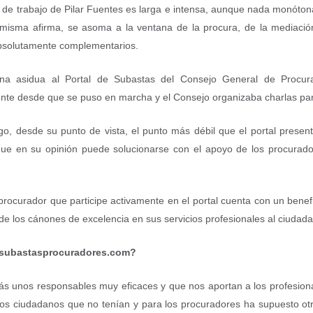
 de trabajo de Pilar Fuentes es larga e intensa, aunque nada monóto
misma afirma, se asoma a la ventana de la procura, de la mediación
bsolutamente complementarios.
una asidua al Portal de Subastas del Consejo General de Procu
nte desde que se puso en marcha y el Consejo organizaba charlas par
o, desde su punto de vista, el punto más débil que el portal pres
que en su opinión puede solucionarse con el apoyo de los procurado
procurador que participe activamente en el portal cuenta con un benef
 de los cánones de excelencia en sus servicios profesionales al ciudad
e subastasprocuradores.com?
rás unos responsables muy eficaces y que nos aportan a los profesion
los ciudadanos que no tenían y para los procuradores ha supuesto ot