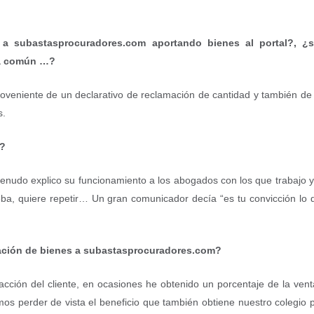
 subastasprocuradores.com aportando bienes al portal?, ¿sub
sa común …?
 proveniente de un declarativo de reclamación de cantidad y también d
s.
m?
nudo explico su funcionamiento a los abogados con los que trabajo y 
ueba, quiere repetir… Un gran comunicador decía “es tu convicción lo
ación de bienes a subastasprocuradores.com?
sfacción del cliente, en ocasiones he obtenido un porcentaje de la v
mos perder de vista el beneficio que también obtiene nuestro colegio pr