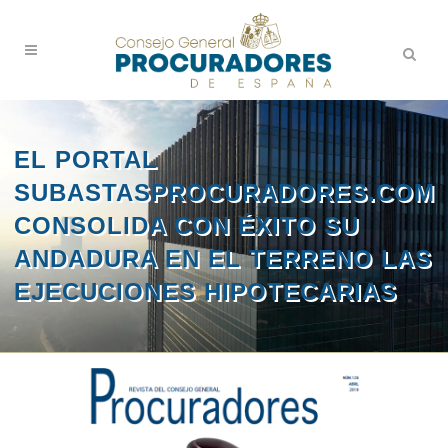
EL PORTAL
SUBASTASPROCURADORES.COM
CONSOLIDA CON ÉXITO SU
ANDADURA EN EL TERRENO LAS
EJECUCIONES HIPOTECARIAS